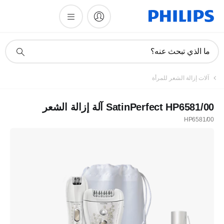
أيقونة
ما الذي تبحث عنه؟
دعم
البحث
آلات إزالة الشعر للمرأة
SatinPerfect HP6581/00 آلة إزالة الشعر
HP6581/00