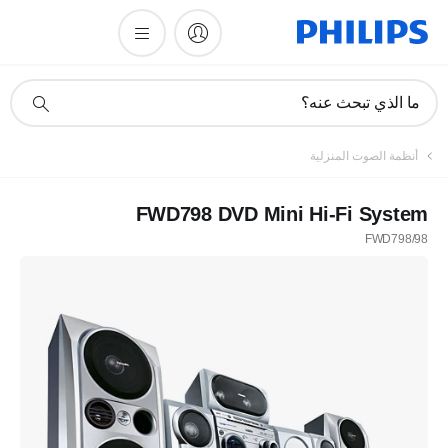
أيقونة
ما الذي تبحث عنه؟
دعم
البحث
أنظمة الصوت المنزلية
FWD798 DVD Mini Hi-Fi System
FWD798/98