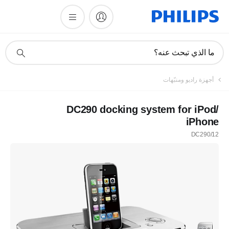
أيقونة
ما الذي تبحث عنه؟
دعم
البحث
أجهزة راديو ومنبّهات
DC290 docking system for iPod/
iPhone
DC290/12