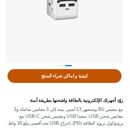
كيفية و اماكن شراء المنتج
زوّد أجهزتك الإلكترونية بالطاقة واشحنها بطريقة آمنة
مع مقبس BS ومنصهر 13 أمبير، يمتد إلى 3 مقابس شاملة و3
مقابس شحن USB. منفذا USB ومقبس شحن USB-C مع
بروتوكول تزويد الطاقة (PD). إخراج USB بحد أقصى يبلغ 18 واط.