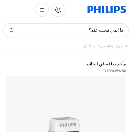
أيقونة
ما الذي تبحث عنه؟
دعم
البحث
أجهزة وقاية من تذبذب التيار
مأخذ طاقة في الحائط
CHP8035W/56