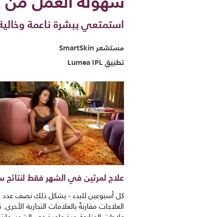
سهولة العمل من دو
استمتعي ببشرة ناعمة وخالية من ال
مستشعر SmartSkin
تطبيق Lumea IPL
علاج لمرتَين في الشهر فقط لنتائج س
كل أسبوعين للبدء - يشكل ذلك نصف عدد
العلاجات مقارنةً بالعلامات التجارية الأخرى. ت