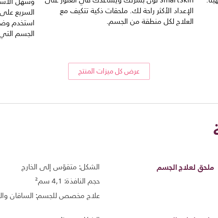
نا.
SmartSkin لون بشرتك ويساعدك في العثور على
وسهل الاستخ
الإعداد الأكثر راحة لك. ملحقات ذكية تتكيف مع
السريع على 
العلاج لكل منطقة من الجسم.
استخدم وضع 
الجسم التي 
عرض كل ميزات المنتج
ملحق لعلاج الجسم
الشكل: متقوّس إلى الخارج
حجم النافذة: 4,1 سم²
علاج مخصص للجسم: الساقان والذر