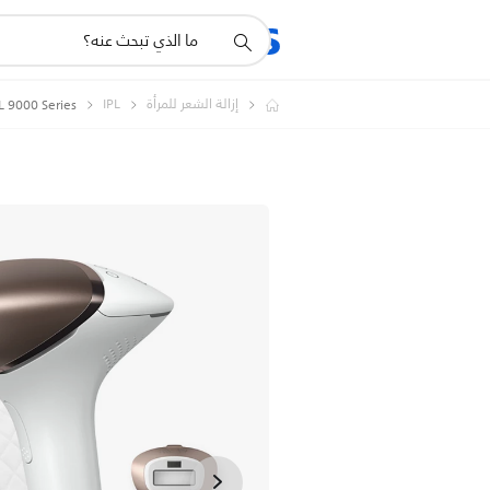
أيقونة
المنتجات
الدعم
دعم
البحث
إزالة الشعر للمرأة
IPL
Lumea IPL 9000 Series جهاز إزالة ال