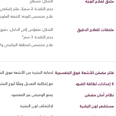
ملحق لعلاج الوجه
الشكل: مسطّح
حجم النافذة: 2 سم2، فلتر إضافي
علاج مخصص للوجه: الشفة العلوية
ملحقات للعلاج الدقيق
الشكل: متقوّس إلى الداخل، دقيق
حجم النافذة: 3 سم²
علاج مخصص لمنطقة البيكيني والإ
فلتر مضمّن للأشعة فوق البنفسجية
لحماية البشرة من الأشعة فوق الب
5 إعدادات لطاقة الضوء
مع إمكانية التعديل وفقًا لنوع البشر
نظام أمان مضمّن
يمنع الوميض غير المقصود
مستشعر لون البشرة
لاكتشاف لون البشرة