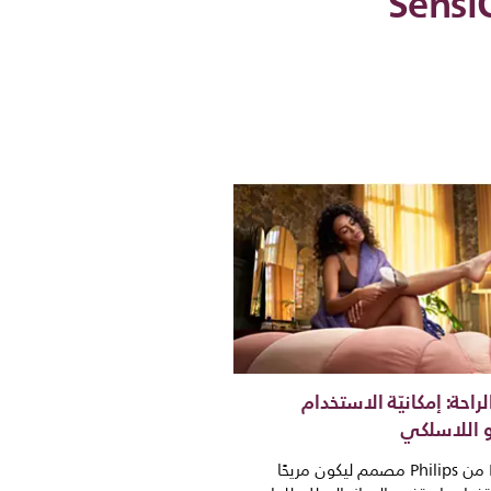
راحة: إمكانيّة الاستخدام
 اللاسلكي
جهاز Lumea من Philips مصمم ليكون مريحًا