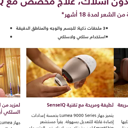
ن أسلاك، علاج مخصص مع SensiQ
شعر لمدة 18 أشهر*
3 ملحقات ذكية: للجسم والوجه والمناطق الدقيقة
استخدام سلكي ولاسلكي
ريعة
لطيفة ومريحة مع تقنية SenseIQ
لمزيد من ال
السلكي أو
يتميز جهاز Lumea 9000 Series بخمسة إعدادات
ليها
إضاءة قابلة للتعديل بسهولة. يقرأ مستشعر