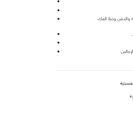
 والذقن وخط الفك
بطَين
نفسجية
ة