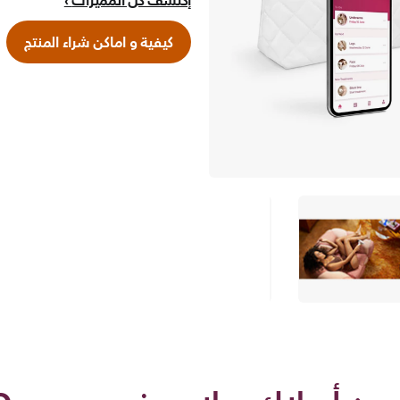
إكتشف كلّ المميزات
كيفية و اماكن شراء المنتج