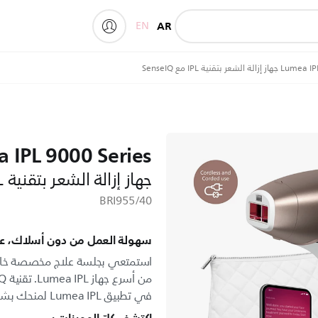
EN
AR
My Philips
شعر بتقنية IPL مع SenseIQ
 IPL 9000 Series
جهاز إزالة الشعر بتقنية IPL مع SenseIQ
BRI955/40
سهولة العمل من دون أسلاك، علاج
استمتعي بجلسة علاج مخصصة خالية
في تطبيق Lumea IPL لمنحك بشرة ناعمة تدوم طويلاً.