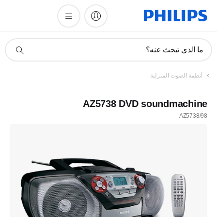
أيقونة
ما الذي تبحث عنه؟
دعم
البحث
أنظمة الصوت المنزلية
AZ5738 DVD soundmachine
AZ5738/98