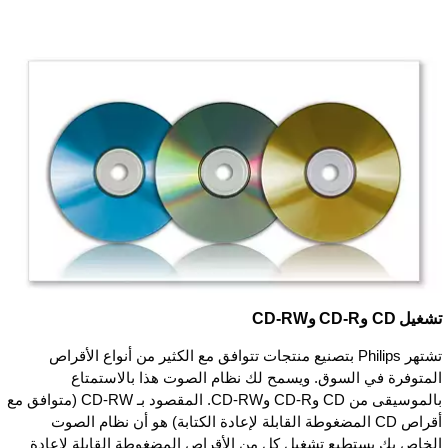
تشغيل CD وCD-R وCD-RW
تشتهر Philips بتصنيع منتجات تتوافق مع الكثير من أنواع الأقراص
المتوفرة في السوق. ويسمح لك نظام الصوت هذا بالاستمتاع
بالموسيقى من CD وCD-R وCD-RW. المقصود بـ CD-RW (متوافق مع
أقراص CD المضغوطة القابلة لإعادة الكتابة) هو أن نظام الصوت
الخاص بك يستطيع تشغيل كل من الأقراص المضغوطة القابلة لإعادة