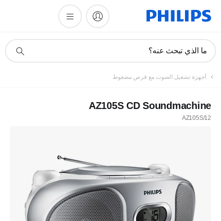
أيقونة
ما الذي تبحث عنه؟
دعم
البحث
أجهزة تشغيل الصوت مع قرص مضغوط
AZ105S CD Soundmachine
AZ105S/12