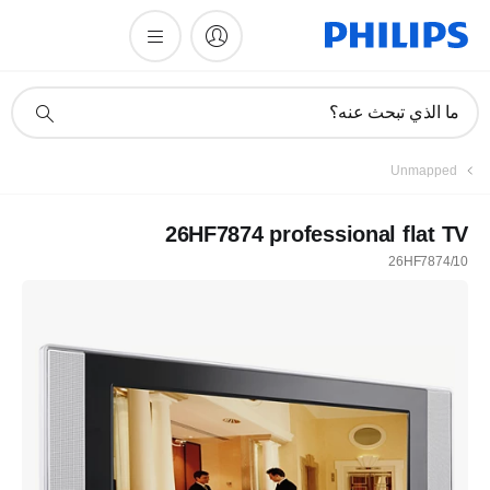
أيقونة
ما الذي تبحث عنه؟
دعم
البحث
Unmapped
26HF7874 professional flat TV
26HF7874/10