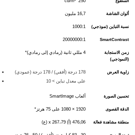
250 cd/m²
السطوع
16,7 مليون
ألوان الشاشة
1000:1
نسبة التباين (نموذجي)
20000000:1
SmartContrast
4 مللي ثانية (رمادي إلى رمادي)*
زمن الاستجابة
(النموذجي)
178 درجة (أفقي) / 178 درجة (عمودي)
زاوية العرض
على معدل تباين > 10
ألعاب SmartImage
تحسين الصورة
1920‏ × 1080 على 75 هرتز*
الدقة القصوى
476,06 (أ) x 267،79 (ع)
منطقة مشاهدة فعالة
30 - 83 كيلوهرتز (أفقي) / 50 - 76 هرتز