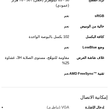
تردد المسح
(عمودي)
نعم
sRGB
نعم
خالية من الوميض
102 بكسل بالبوصة الواحدة
كثافة البكسل
نعم
وضع LowBlue
مقاومة للتوهّج، مستوى الصلابة 3H، غشاوة
غلاف شاشة العرض
25%
نعم
تقنية AMD FreeSync™‎
إمكانية الاتصال
VGA (تناظري)
إدخال الإشارة