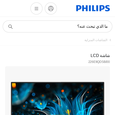
أيقونة
ما الذي تبحث عنه؟
دعم
البحث
الشاشات المنزلية
شاشة LCD
226E9QDSB/00