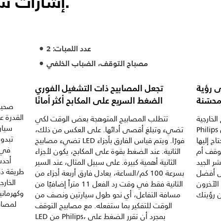
إشارات ساطعة. قيادة أنيقة.
عدد اللمبات: 2
مصباح التوقف، الضباب الخلفي
ى رؤية
تجعل المصابيح ذات التشغيل الفوري
حسّنة
الضغط السريع على المكابح أكثر أمانًا
صحيح 
القدرة ع
ة LED من
تتطلب المصابيح المتوهجة بعض الوقت لكي
سيار
Philips لتوزيع الضوء بطريقة أكثر ذكاء بحيث تضمن
تضيء وتبلغ أقصى أدائها. على العكس من ذلك،
تبدو 
اج إليها
تضيء مصابيح LED فورًا. ويتم قياس الفارق بأجزاء
في 
توقف أم
الثانية. عند الضغط بقوة على المكابح، يكون لأجزاء
أحدث
ر الجيد
الثانية أهمية كبيرة. على سبيل المثال، عند السير
ل أفضل
بسرعة 100 كم/الساعة، يعادل فارق أربعة أجزاء من
الخارج
الآخرون
الثانية فقط في وقت رد الفعل 11 متراً إضافيًا من
وكهرماني
مسافة التفاعل، أي نحو طول سيارتين ونصف من
لمصابي
الوقت للتفكير بما ستفعله. مع مصابيح التوقف
LED من Philips، بمجرد أن تقرر الضغط على