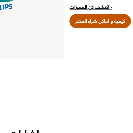
إكتشف كلّ المميزات
كيفية و اماكن شراء المنتج