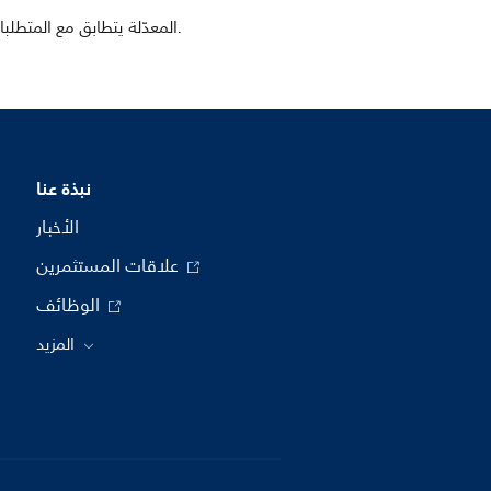
تقع على عاتقك مسؤولية ضمان أن استخدام مصابيح LED المعدّلة يتطابق مع المتطلبات القانونية المحلية المطّبقة والمرعية الإجراء، ويمتثل لها.
نبذة عنا
الأخبار
علاقات المستثمرين
الوظائف
المزيد