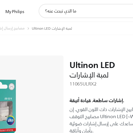
أيقونة
My Philips
دعم
البحث
مصابيح إرسال إشا
Ultinon LED لمبة الإشارات
Ultinon LED
لمبة الإشارات
11065ULRX2
إشارات ساطعة. قيادة أنيقة.
يح الإشارات ذات اللون القوي. إن
مصابيح التوقف Ultinon LED [~W21W]‎ من Philips ساطعة باللون
تساعدك على إرسال إشارات ضوئية
بأمان وأناقة.