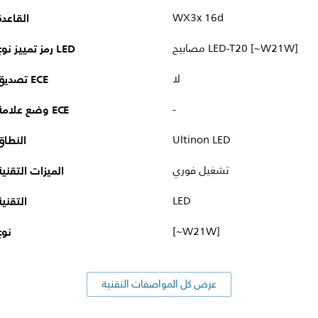
WX3x 16d
القاعدة
مصابيح LED-T20‏ [~W21W]
رمز تمييز نوع LED
لا
تصديق ECE
-
وضع علامة ECE
Ultinon LED
النطاق
تشغيل فوري
الميزات التقنية
LED
التقنية
[~W21W]
نوع
عرض كل المواصفات التقنية