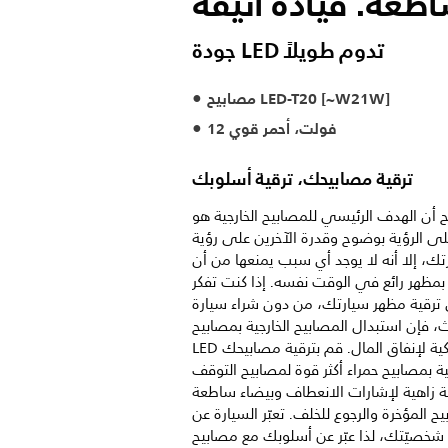
جودة LED تدوم طويلاً
مصابيح LED-T20‏ [~W21W]
12 فولت، أحمر قوي
ترقية مصابيحك، ترقية أسلوبك
أن الهدف الرئيسي للمصابيح الخارجية هو
لى الرؤية بوضوح وقدرة الآخرين على رؤية
تك، إلا أنه لا يوجد أي سبب يمنعها من أن
بمظهر رائع في الوقت نفسه. إذا كنت تفكر
ترقية مظهر سيارتك، من دون شراء سيارة
، فإن استبدال المصابيح الخارجية بمصابيح
LED طريقة ذكية لإنفاق المال. قم بترقية مصابيحك
ية بمصابيح حمراء أكثر قوة لمصابيح التوقف
ة زاهية لإشارات الانعطاف وبيضاء ساطعة
ح المؤخرة والرجوع للخلف. تعبّر السيارة عن
شخصيّتك، لذا عبّر عن أسلوبك مع مصابيح