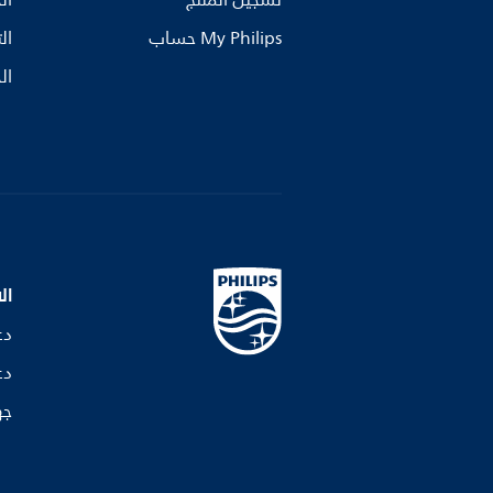
تسجيل المنتج
ال
My Philips حساب
ال
ال
ال
دع
دع
جه