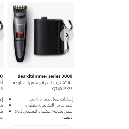
00
Beardtrimmer series 3000
آلة تشذيب اللحية وشعيرات الوجه
أد
23
QT4015/23
إعدادات طول بدقة 0.5 مم
إعد
شفرات من التيتانيوم متطورة
شف
شحن لساعة/استخدام لاسلكي لـ 90
دقيقة
دق