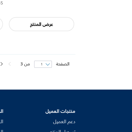
45 دق
عرض المنتج
الصفحة
من
3
منتجات العميل
ال
دعم العميل
ال