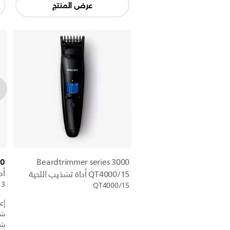
عرض المنتج
00
Beardtrimmer series 3000
أد
QT4000/15 أداة تشذيب اللحية
13
QT4000/15
إع
شف