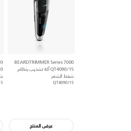
00
BEARDTRIMMER Series 7000
QT4090/15 آلة تشذيب بنظام
شفط الشعر
شف
15
QT4090/15
عرض المنتج