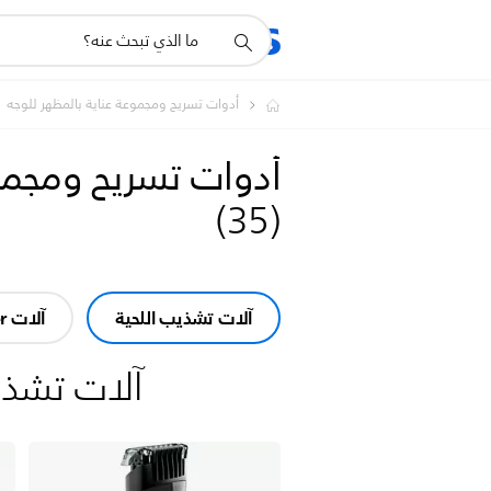
أيقونة
المنتجات
الدعم
دعم
البحث
أدوات تسريح ومجموعة عناية بالمظهر للوجه
أدوات تسريح ومجموع
)
35
(
آلات تشذيب اللحية
آلات Multigroomer
آلات تشذي