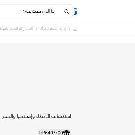
أيقونة
المنتجات
الدعم
دعم
البحث
إزالة الشعر للمرأة
آلات إزالة الشعر للمرأة
استكشاف الأخطاء وإصلاحها والدعم
HP6407/00