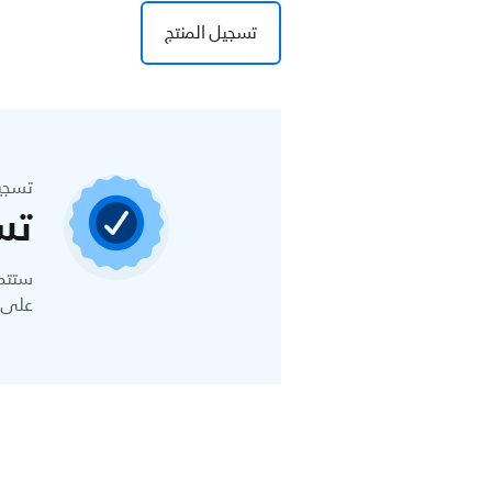
تسجيل المنتج
تسجي
تس
ستتمك
على ا