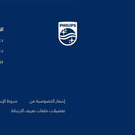
ال
دع
دع
جه
إشعار الخصوصية من
شروط الإس
تفضيلات ملفات تعريف الارتباط