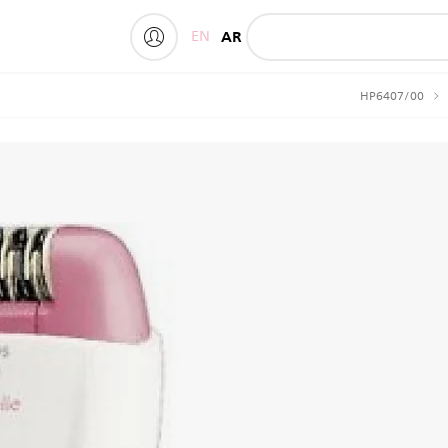
EN
AR
My Philips
HP6407/00