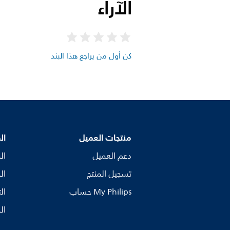
الآراء
كن أول من يراجع هذا البند
منتجات العميل
ال
دعم العميل
ال
تسجيل المنتج
ال
My Philips حساب
ال
ال