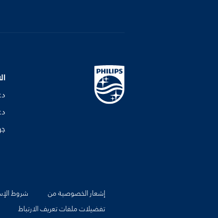
ال
دع
دع
جه
إشعار الخصوصية من
شروط الإس
تفضيلات ملفات تعريف الارتباط