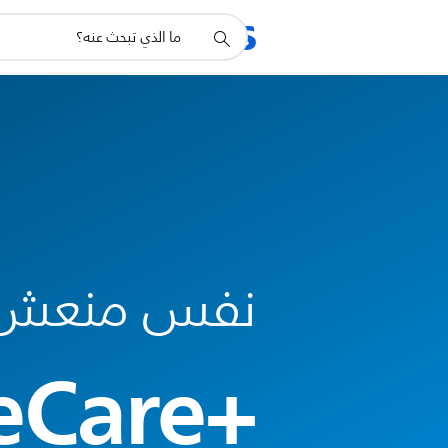
أيقونة
المنتجات
الدعم
دعم
البحث
نفس منعش
Care+‎