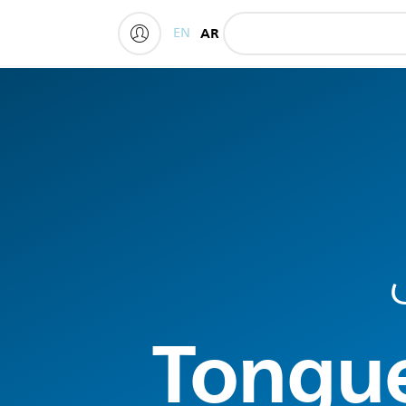
EN
AR
My Philips
Tongue