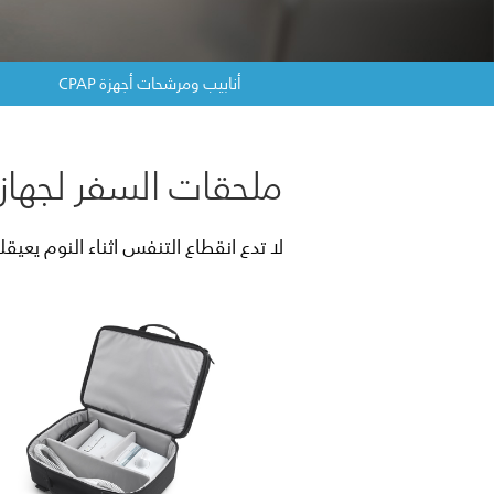
أنابيب ومرشحات أجهزة CPAP
ملحقات السفر لجهاز CPAP
لا تدع انقطاع التنفس اثناء النوم يعيقك. أصبح الآن م