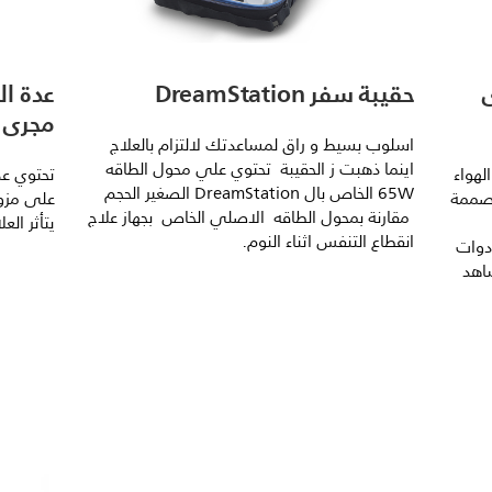
حقيبة سفر DreamStation
عدة ال
مجرى ال
اسلوب بسيط و راق لمساعدتك لالتزام بالعلاج
اينما ذهبت ز الحقيبة تحتوي علي محول الطاقه
لهواء
تحتوي عد
65W الخاص بال DreamStation الصغير الحجم
مصممة
مقارنة بمحول الطاقه الاصلي الخاص بجهاز علاج
يتأثر الع
انقطاع التنفس اثناء النوم.
دوات
اهد