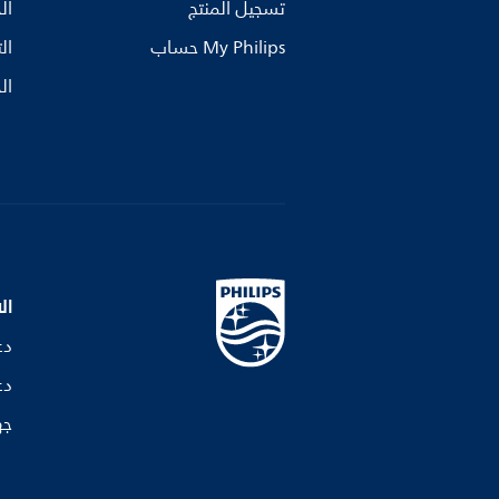
تسجيل المنتج
ال
My Philips حساب
ال
ال
ال
دع
دع
جه