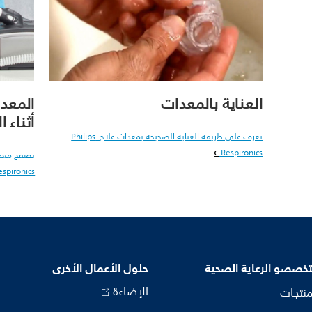
العناية بالمعدات
المعدا
أثناء ا
تعرف على طريقة العناية الصحيحة بمعدات علاج Philips
Respironics
تصفح معدات
espironics
خصصو الرعاية الصحية
حلول الأعمال الأخرى
الإضاءة
منتجات