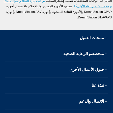
لعالم. في الولايات المتحدة، تم تصنيف إشعار السحب
من قبل إدارة الغذاء والدواء (FDA)
وصفه سحبًا من الفئة الأولى
. تتضمن الأجهزة المصرح لها بالإصلاح والاستبدال أجهزة
DreamStation CPAP والأجهزة الثنائية المستوى وأجهزة DreamStation ASV وأجهزة
DreamStation ST/AVAPS
منتجات العميل
متخصصو الرعاية الصحية
حلول الأعمال الأخرى
نبذة عنا
الاتصال والدعم