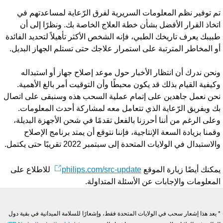
م توفير نظم المعلومات السريرية لفرق الرّعاية لمساعدتهم في
تخاذ القرار الأفضل بشأن خطة العلاج الخاصة بك. ونظرًا إلى أن
بيبك يعرف تاريخك الطبي، فإنه الشخص الأكثر تأهيلاً لتحديد الفائدة
و المخاطر المترتبة على استمرار علاجك حتى تستلم الجهاز البديل.
نحن ندرك أن انتظار الأخبار حول موعد إصلاح جهاز أو استبداله
كيفية القيام بذلك قد يكون محبطًا وأن التوقيت أمر بالغ الأهمية.
حن نعمل جاهدين على إتمام عملية السحب هذه وسنبقى على اتصال
ك وبفريق الرّعاية الذي تتعامل معه لمشاركة أحدث المعلومات.
على الرغم من أننا أحرزنا بالفعل تقدمًا في شحن الأجهزة البديلة،
قمنا بزيادة السعة الإنتاجية، فإننا نتوقع أن يمتد برنامج الإصلاح
لاستبدال في الولايات المتحدة إلى سبتمبر 2022 تقريبًا حتى يكتمل.
مكنك أيضًا زيارة الموقع
philips.com/src-update
للاطلاع على
لمعلومات والإجابات عن الأسئلة المتداولة.
 يعد هذا إشعار سحب في الولايات المتحدة فقط، وإشعارًا للسلامة الميدانية في بقية دول