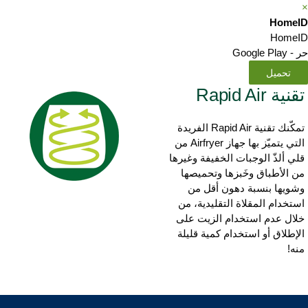
Home
Home
Google Pla
تحميل
نية Rapid Air
تمكّنك تقنية Rapid Air الفريدة
التي يتميّز بها جهاز Airfryer من
لي ألذّ الوجبات الخفيفة وغيرها
ن الأطباق وخَبزها وتحميصها
شويها بنسبة دهون أقل من
ستخدام المقلاة التقليدية، من
لال عدم استخدام الزيت على
لإطلاق أو استخدام كمية قليلة
نه!