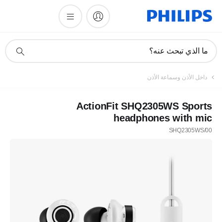
أيقونة
ما الذي تبحث عنه؟
دعم
البحث
داخل الأذن وسماعة الأذن
ActionFit SHQ2305WS Sports
headphones with mic
SHQ2305WS/00