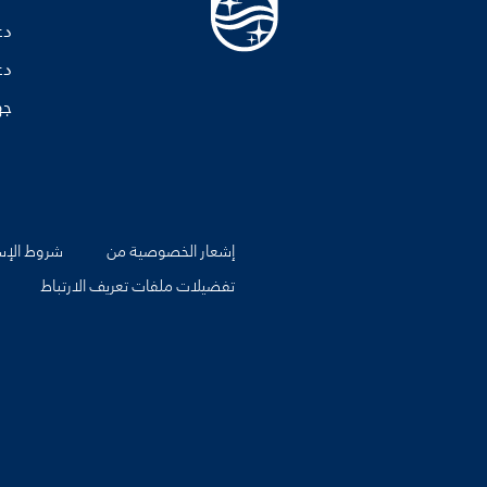
دع
دع
جه
إشعار الخصوصية من
شروط الإس
تفضيلات ملفات تعريف الارتباط