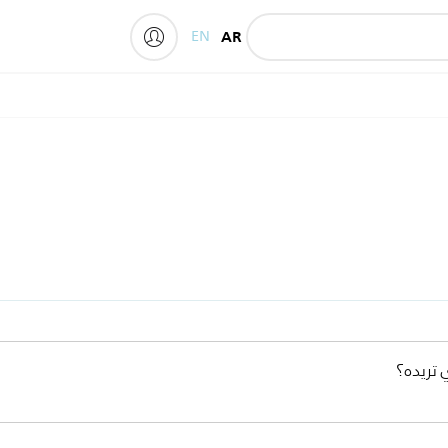
EN
AR
My Philips
 تريده؟