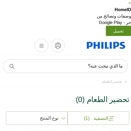
HomeI
صفات ونصائح من
- Google Play
تحميل
أيقونة
ما الذي تبحث عنه؟
دعم
البحث
تحضير الطعام
تحضير الطعام
(
0
)
فرز
التصفية
(1)
حسب