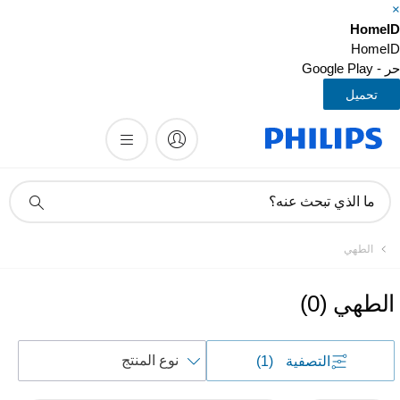
HomeI
HomeI
- Google Play
تحميل
أيقونة
ما الذي تبحث عنه؟
دعم
البحث
الطهي
الطهي
(
0
)
فرز
التصفية
(1)
حسب