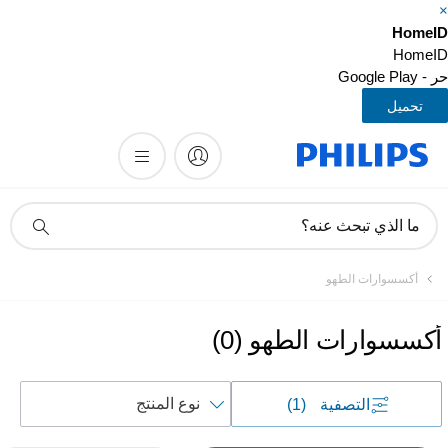
HomeI
HomeI
- Google Play
تحميل
أيقونة
ما الذي تبحث عنه؟
دعم
البحث
أكسسوارات الطهو
أكسسوارات الطهو
(
0
)
فرز
التصفية
(1)
حسب